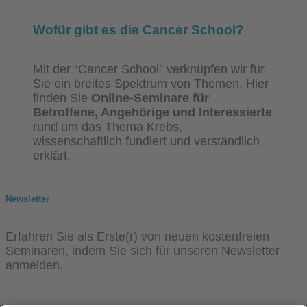
Wofür gibt es die Cancer School?
Mit der “Cancer School” verknüpfen wir für
Sie ein breites Spektrum von Themen. Hier
finden Sie
Online-Seminare für
Betroffene, Angehörige und Interessierte
rund um das Thema Krebs,
wissenschaftlich fundiert und verständlich
erklärt.
Newsletter
Erfahren Sie als Erste(r) von neuen kostenfreien
Seminaren, indem Sie sich für unseren Newsletter
anmelden.