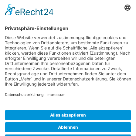
Newsletter Anmeldung
Vorname
Nachname
E-mail*
ANMELDEN
Cancer School ist ein Angebot der MEDEA Medical
Education Academy GmbH.