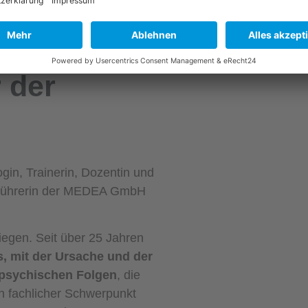
MEHR ZUM SEMINA
Dieser Termin hat bereits 
 der
ogin, Trainerin, Dozentin und
sführerin der MEDEA GmbH
iegen. Seit über 25 Jahren
, mit der Ursache und der
psychischen Folgen
, die
in fachlicher Schwerpunkt