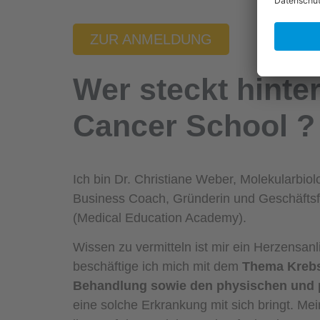
ZUR ANMELDUNG
Wer steckt hinter
Cancer School
?
Ich bin Dr. Christiane Weber, Molekularbiol
Business Coach, Gründerin und Geschäft
(Medical Education Academy).
Wissen zu vermitteln ist mir ein Herzensanl
beschäftige ich mich mit dem
Thema Krebs
Behandlung sowie den physischen und 
eine solche Erkrankung mit sich bringt. Me