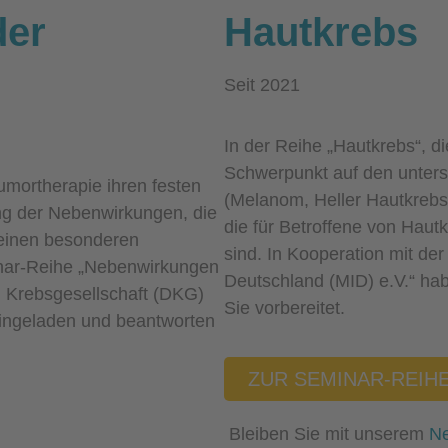
der
Hautkrebs
Seit 2021
In der Reihe „Hautkrebs“, di
Schwerpunkt auf den unters
umortherapie ihren festen
(Melanom, Heller Hautkreb
ng der Nebenwirkungen, die
die für Betroffene von Haut
, einen besonderen
sind. In Kooperation mit de
nar-Reihe „Nebenwirkungen
Deutschland (MID) e.V.“ h
n Krebsgesellschaft (DKG)
Sie vorbereitet.
eingeladen und beantworten
ZUR SEMINAR-REIH
Bleiben Sie mit unserem
Ne