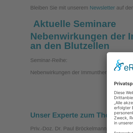
Bleiben Sie mit unserem
Newsletter
auf de
Aktuelle Seminare
Nebenwirkungen der 
an den Blutzellen
Seminar-Reihe:
Nebenwirkungen der Immuntherapie
02.05.
17:00 –
Unser Experte zum Thema:
Priv.-Doz. Dr. Paul Bröckelmann