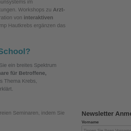
mmunsystems im
kungen. Workshops zu
Arzt-
ration von
interaktiven
mp Hautkrebs ergänzen das
 School?
Sie ein breites Spektrum
are für Betroffene,
s Thema Krebs,
klärt.
freien Seminaren, indem Sie
Newsletter Anm
Vorname