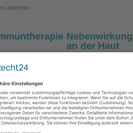
m Laufenden.
Immuntherapie
Nebenwirkung
an der Haut
Seminar-Reihe:
Nebenwirkungen der Immun
2023
 18:30 Uhr
Unsere Expertin z
Prof. Jessica Hassel