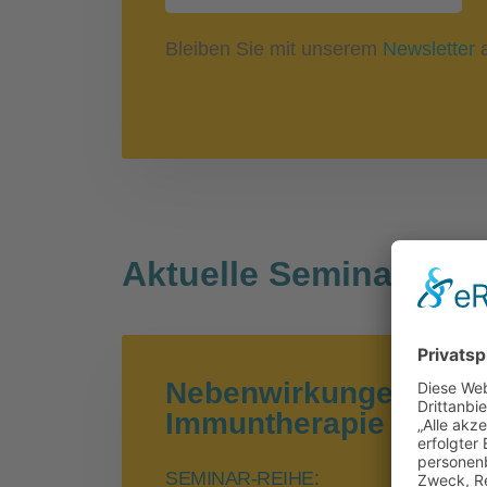
Bleiben Sie mit unserem
Newsletter
a
Aktuelle Seminare
Nebenwirkungen der
Immuntherapie an den
SEMINAR-REIHE: