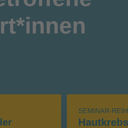
rt*innen
SEMINAR-REI
Hautkreb
der