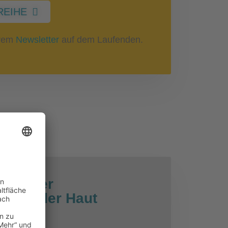
REIHE
erem
Newsletter
auf dem Laufenden.
gen der
ie an der Haut