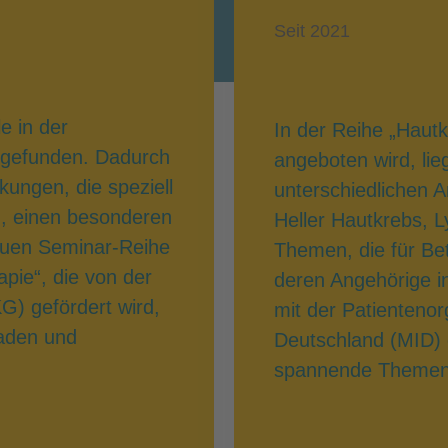
Seit 2021
e in der
In der Reihe „Hautk
z gefunden. Dadurch
angeboten wird, li
ungen, die speziell
unterschiedlichen 
n, einen besonderen
Heller Hautkrebs, 
euen Seminar-Reihe
Themen, die für Be
ie“, die von der
deren Angehörige in
G) gefördert wird,
mit der Patienteno
laden und
Deutschland (MID) 
spannende Themen f