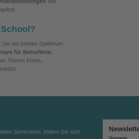
enveranstaltungen
wie
gebot.
r School?
r Sie ein breites Spektrum
nare für Betroffene,
as Thema Krebs,
erklärt.
Newslett
freien Seminaren, indem Sie sich
Vorname