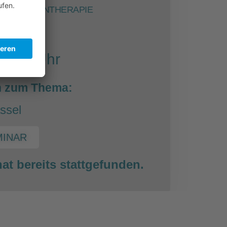
DER IMMUNTHERAPIE
2023
18:30 Uhr
n zum Thema:
ssel
MINAR
at bereits stattgefunden.