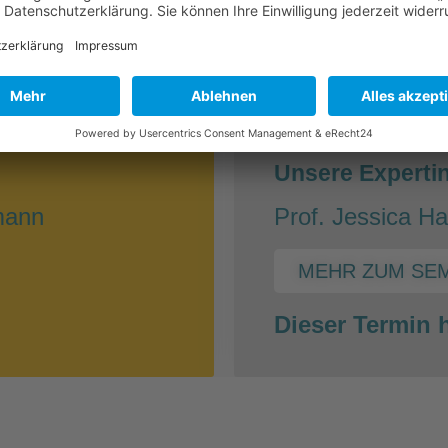
ERAPIE
NEBENWIRKUNGEN 
30.03.
hr
17:00-
:
Unsere Experti
lmann
Prof. Jessica Ha
MEHR ZUM SE
Dieser Termin h