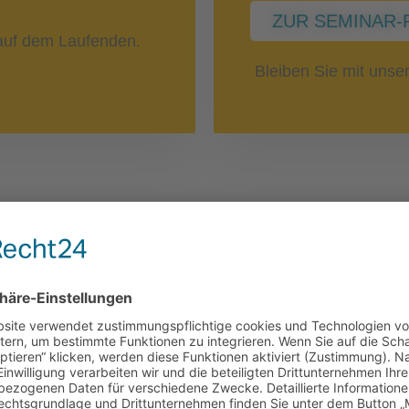
ZUR SEMINAR-
uf dem Laufenden.
Bleiben Sie mit uns
Nebenwirkun
 Blutzellen
Immuntherap
SEMINAR-REIHE: