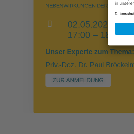
NEBENWIRKUNGEN DER IMMUNTH
02.05.2023
17:00 – 18:30 U
Unser Experte zum Thema
Priv.-Doz. Dr. Paul Bröcke
ZUR ANMELDUNG