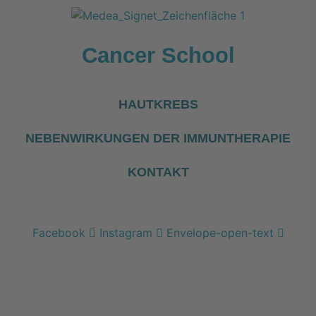
Zum
Inhalt
wechseln
Cancer School
HAUTKREBS
NEBENWIRKUNGEN DER IMMUNTHERAPIE
KONTAKT
Facebook
Instagram
Envelope-open-text
Kostenfreie Online-Seminare
Wir
verbinden