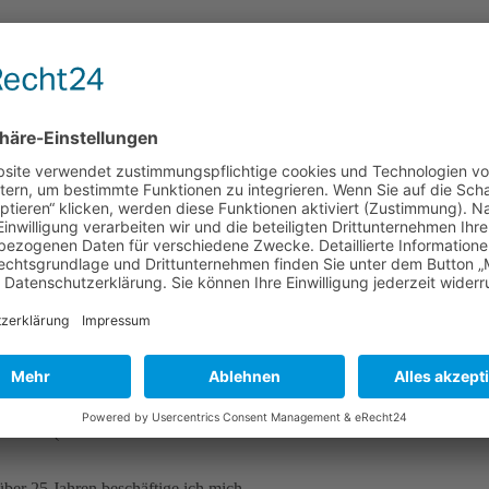
23
18:30 Uhr
Unsere Expertin zum Thema:
Prof. Jessica Hassel
MEHR ZUM SEMINAR
Dieser Termin hat bereits stattg
nerin, Dozentin und Business
 GmbH (Medical Education
 über 25 Jahren beschäftige ich mich