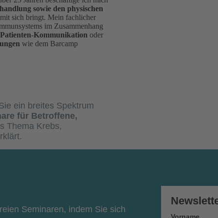
handlung sowie den physischen
mit sich bringt. Mein fachlicher
es Immunsystems im Zusammenhang
-Patienten-Kommunikation
oder
tungen
wie dem Barcamp
Sie ein breites Spektrum
are für Betroffene,
s Thema Krebs,
klärt.
Newslett
freien Seminaren, indem Sie sich
Vorname