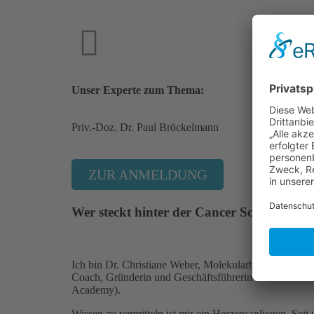
02.05.20
17:00 – 
Unser Experte zum Thema:
Priv.-Doz. Dr. Paul Bröckelmann
ZUR ANMELDUNG
Wer steckt hinter der
Cancer School
?
Ich bin Dr. Christiane Weber, Molekularbiologin, Trai
Coach, Gründerin und Geschäftsführerin der MEDEA
Academy).
Wissen zu vermitteln ist mir ein Herzensanliegen. Seit