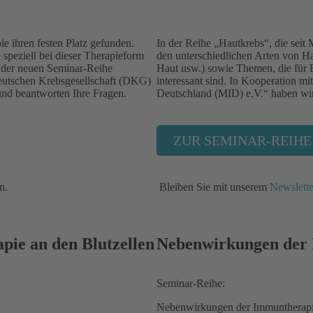
e ihren festen Platz gefunden.
In der Reihe „Hautkrebs“, die seit
peziell bei dieser Therapieform
den unterschiedlichen Arten von 
n der neuen Seminar-Reihe
Haut usw.) sowie Themen, die für 
eutschen Krebsgesellschaft (DKG)
interessant sind. In Kooperation m
und beantworten Ihre Fragen.
Deutschland (MID) e.V.“ haben wir
ZUR SEMINAR-REIHE
n.
Bleiben Sie mit unserem
Newslette
ie an den Blutzellen
Nebenwirkungen der 
Seminar-Reihe:
Nebenwirkungen der Immuntherap