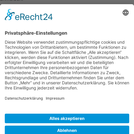
Newsletter Anmeldung
Vorname
Nachname
E-mail*
ANMELDEN
Cancer School ist ein Angebot der MEDEA Medical
Education Academy GmbH.