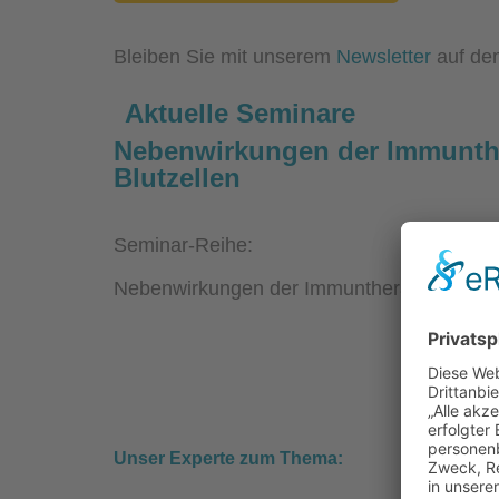
Bleiben Sie mit unserem
Newsletter
auf de
Aktuelle Seminare
Nebenwirkungen der Immunth
Blutzellen
Seminar-Reihe:
Nebenwirkungen der Immuntherapie
02.05.
17:00 –
Unser Experte zum Thema: