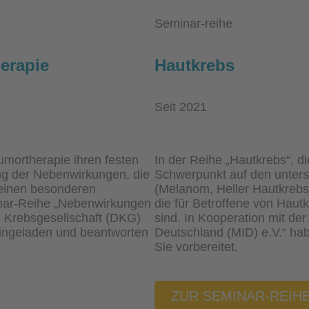
Seminar-reihe
erapie
Hautkrebs
Seit 2021
umortherapie ihren festen
In der Reihe „Hautkrebs“, di
ng der Nebenwirkungen, die
Schwerpunkt auf den unters
, einen besonderen
(Melanom, Heller Hautkreb
nar-Reihe „Nebenwirkungen
die für Betroffene von Haut
n Krebsgesellschaft (DKG)
sind. In Kooperation mit de
eingeladen und beantworten
Deutschland (MID) e.V.“ h
Sie vorbereitet.
ZUR SEMINAR-REIH