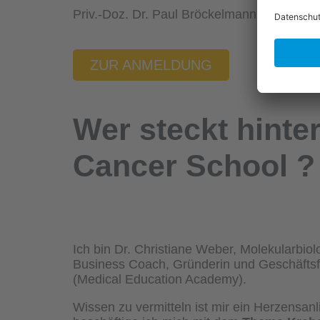
Priv.-Doz. Dr. Paul Bröckelmann
ZUR ANMELDUNG
Wer steckt hinter
Cancer School
?
Ich bin Dr. Christiane Weber, Molekularbiol
Business Coach, Gründerin und Geschäft
(Medical Education Academy).
Wissen zu vermitteln ist mir ein Herzensanl