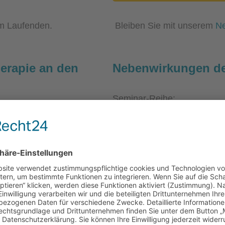
m Laufenden.
Bleiben Sie mit unserem
Ne
erapie an den
Nebenwirkungen de
Seminar-Reihe:
Nebenwirkungen der Immun
2023
 18:30 Uhr
Unsere Expertin zum Thema:
Prof. Jessica Hassel