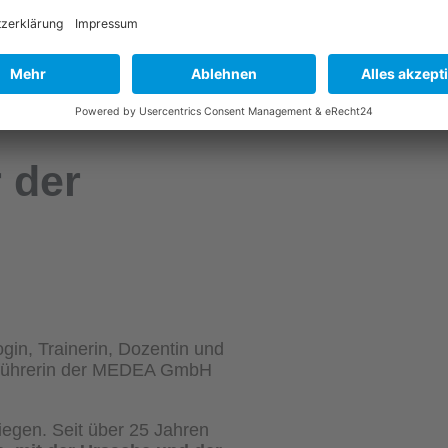
MEHR ZUM SEMINA
Dieser Termin hat bereits 
 der
ogin, Trainerin, Dozentin und
sführerin der MEDEA GmbH
iegen. Seit über 25 Jahren