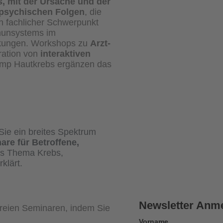
, mit der Ursache und der
psychischen Folgen
, die
in fachlicher Schwerpunkt
mmunsystems im
kungen. Workshops zu
Arzt-
ration von
interaktiven
mp Hautkrebs ergänzen das
Sie ein breites Spektrum
are für Betroffene,
s Thema Krebs,
klärt.
Newsletter Anm
freien Seminaren, indem Sie
Vorname