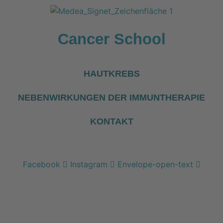
Zum
Inhalt
wechseln
Cancer School
HAUTKREBS
NEBENWIRKUNGEN DER IMMUNTHERAPIE
KONTAKT
Facebook
Instagram
Envelope-open-text
Kostenfreie Online-Seminare
Wir
verbinden