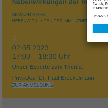
Nebenwirkungen der Immunthe
SEMINAR-REIHE:
NEBENWIRKUNGEN DER IMMUNTHERAPIE
02.05.2023
17:00 – 18:30 Uhr
Unser Experte zum Thema:
Priv.-Doz. Dr. Paul Bröckelmann
ZUR ANMELDUNG