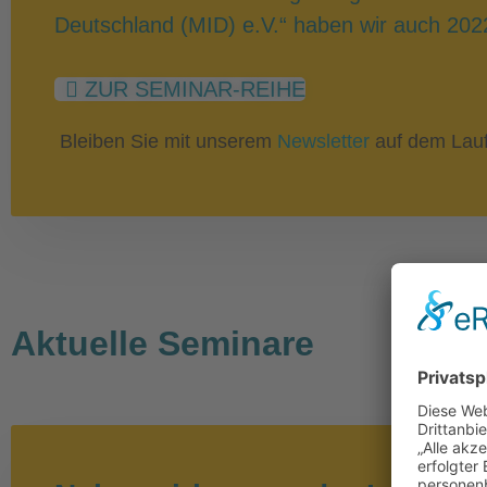
Deutschland (MID) e.V.“ haben wir auch 202
ZUR SEMINAR-REIHE
Bleiben Sie mit unserem
Newsletter
auf dem Lau
Aktuelle Seminare