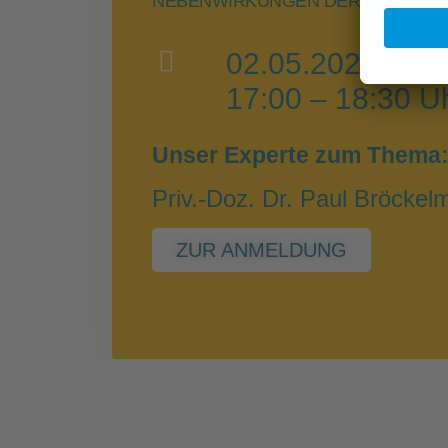
NEBENWIRKUNGEN DER IMMUNTH
02.05.2023
17:00 – 18:30 U
Unser Experte zum Thema
Priv.-Doz. Dr. Paul Bröcke
ZUR ANMELDUNG