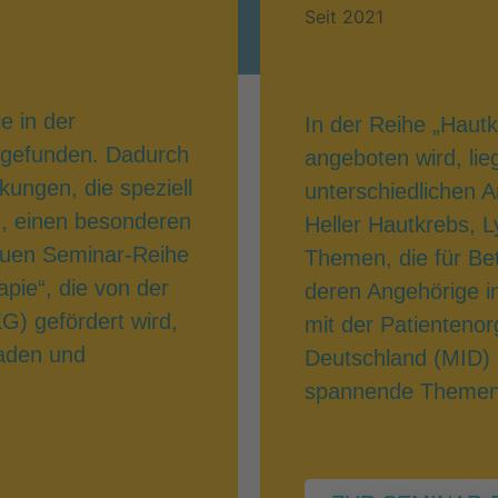
Seit 2021
e in der
In der Reihe „Hautk
z gefunden. Dadurch
angeboten wird, li
ungen, die speziell
unterschiedlichen 
n, einen besonderen
Heller Hautkrebs, 
euen Seminar-Reihe
Themen, die für Be
ie“, die von der
deren Angehörige in
G) gefördert wird,
mit der Patienteno
laden und
Deutschland (MID) 
spannende Themen f