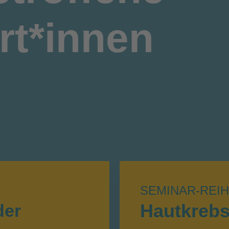
rt*innen
SEMINAR-REI
Hautkreb
der