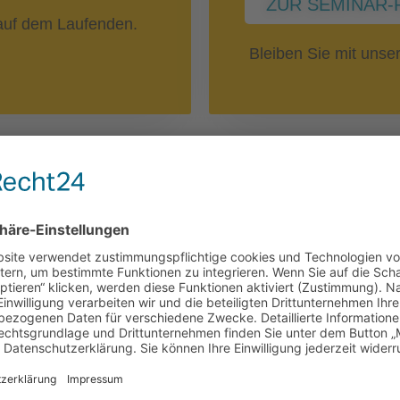
ZUR SEMINAR-
uf dem Laufenden.
Bleiben Sie mit uns
Nebenwirkun
 Blutzellen
Immuntherap
SEMINAR-REIHE: