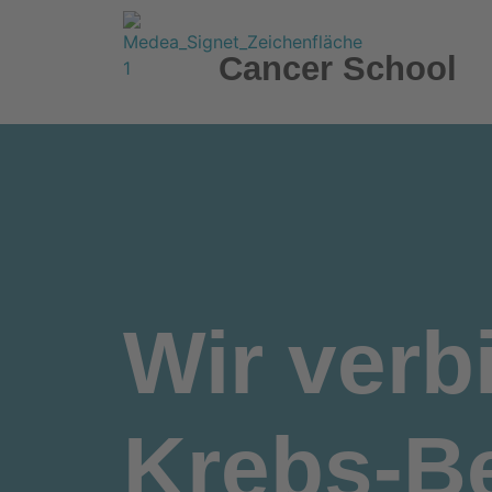
Cancer School
Wir
verb
Krebs-Be