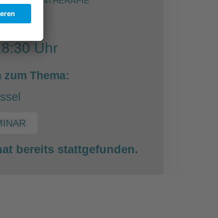
DER IMMUNTHERAPIE
2023
18:30 Uhr
n zum Thema:
ssel
MINAR
at bereits stattgefunden.