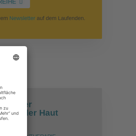
REIHE
erem
Newsletter
auf dem Laufenden.
gen der
ie an der Haut