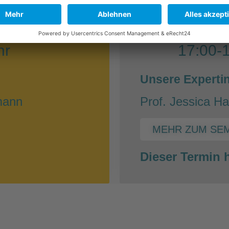
ERAPIE
NEBENWIRKUNGEN 
30.03.
hr
17:00-
:
Unsere Experti
lmann
Prof. Jessica Ha
MEHR ZUM SE
Dieser Termin h