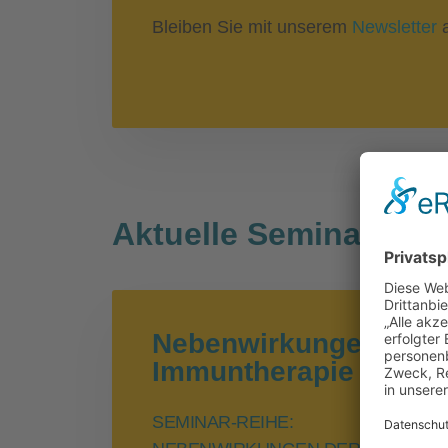
Bleiben Sie mit unserem
Newsletter
a
Aktuelle Seminare
Nebenwirkungen der
Immuntherapie an den
SEMINAR-REIHE: