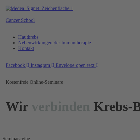
Zum
Inhalt
wechseln
Cancer School
Menu
Hautkrebs
Nebenwirkungen der Immuntherapie
Kontakt
Facebook
Instagram
Envelope-open-text
Kostenfreie Online-Seminare
Wir
verbinden
Krebs-B
Seminar-reihe