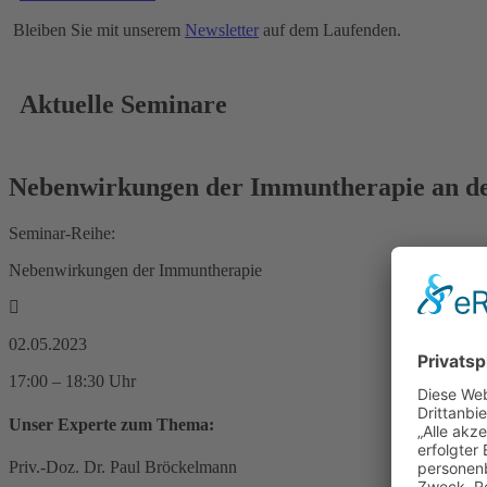
Bleiben Sie mit unserem
Newsletter
auf dem Laufenden.
Aktuelle Seminare
Nebenwirkungen der Immuntherapie an de
Seminar-Reihe:
Nebenwirkungen der Immuntherapie
02.05.2023
17:00 – 18:30 Uhr
Unser Experte zum Thema:
Priv.-Doz. Dr. Paul Bröckelmann